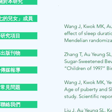
關於本研究
七的兒女」成員
W
ang J, Kwok MK, Au
effect of sleep dura
研究項目
Mendelian randomizati
出版刊物
Zhang T, Au Yeung S
Sugar-Sweetened Beve
“Children of 1997” Bir
傳媒報導
Wang J, Kwok MK, Ye
常見問題
Age of puberty and S
study. Scientific repor
聯絡我們
Liu J, Au Yeung SL, 