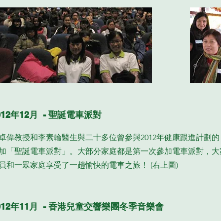
012年12月 - 聖誕電車派對
卓偉教授和李素輪醫生與二十多位曾參與2012年健康跟進計劃
加「聖誕電車派對」。大部分家庭都是第一次參加電車派對，大
員和一眾家庭享受了一趟愉快的電車之旅！ (右上圖)
012年11月 - 香港兒童交響樂團冬季音樂會