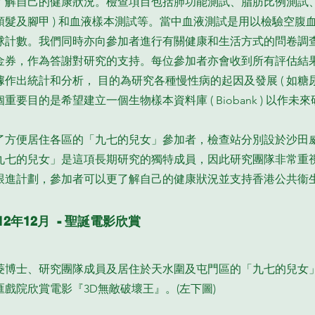
了解自己的健康狀況。檢查項目包括肺功能測試、脂肪比例測試、搜
頭髮及腳甲 ) 和血液樣本測試等。當中血液測試是用以檢驗空腹
球計數。我們同時亦向參加者進行有關健康和生活方式的問卷調
金券，作為答謝對研究的支持。每位參加者亦會收到所有評估結
據作出統計和分析， 目的為研究各種慢性病的起因及發展 ( 如糖尿
個重要目的是希望建立一個生物樣本資料庫 ( Biobank ) 以作未
了方便居住各區的「九七的兒女」參加者，檢查站分別設於沙田
九七的兒女」是這項長期研究的獨特成員，因此研究團隊非常重
跟進計劃，參加者可以更了解自己的健康狀況並支持香港公共衞
012年12月 - 聖誕電影欣賞
菱博士、研究團隊成員及居住於天水圍及屯門區的「九七的兒女
匯戲院欣賞電影『3D無敵破壞王』。(左下圖)