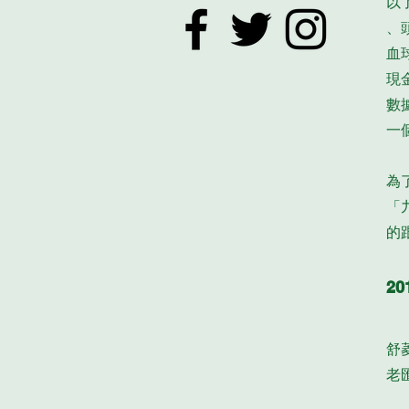
以
、
血
現
數
一
為
「
的
2
舒
老