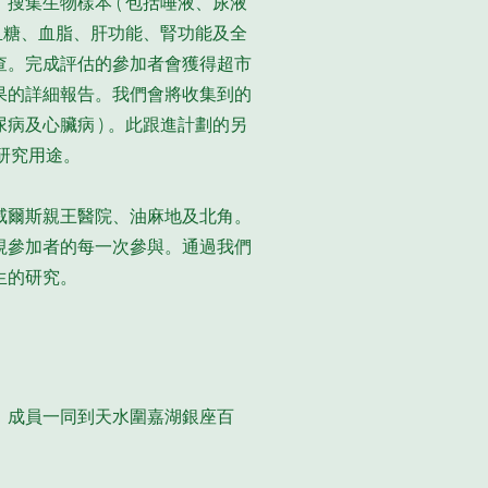
集生物樣本 ( 包括唾液、尿液
血糖、血脂、肝功能、腎功能及全
查。完成評估的參加者會獲得超市
果的詳細報告。我們會將收集到的
病及心臟病 ) 。此跟進計劃的另
來研究用途。
威爾斯親王醫院、油麻地及北角。
視參加者的每一次參與。通過我們
生的研究。
」成員一同到天水圍
嘉湖銀座百