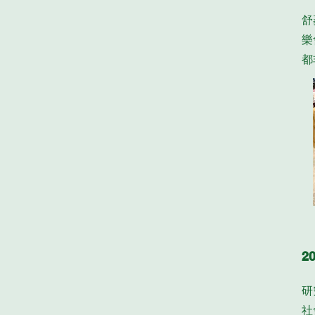
舒
樂
都
2
研
社