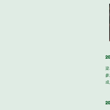
2
梁
參
成
2