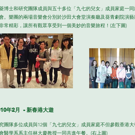
菱博士和研究團隊成員與五十多位「九七的兒女」成員家庭一同
會。樂團的兩場音樂會分別於沙田大會堂演奏廳及葵青劇院演藝
非常精彩，讓所有觀眾享受到一個美妙的音樂旅程！
(
左下圖
)
010年2月 - 新春港大遊
究團隊多位成員與12個「九七的兒女」成員家庭不但參觀香港
會醫學系系主任林大慶教授一同共進午餐。(右上圖)