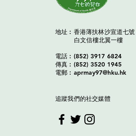
地址︰香港薄扶林沙宣道七號
白文信樓北翼一樓
電話︰(852) 3917 6824
傳真︰(852) 3520 1945
電郵︰aprmay97@hku.hk
追蹤我們的社交媒體