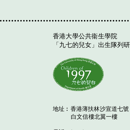
香港大學公共衞生學院
「九七的兒女」出生隊列
地址︰香港薄扶林沙宣道七號
白文信樓北翼一樓