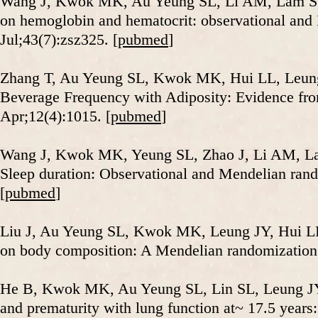
Wang J, Kwok MK, Au Yeung SL, Li AM, Lam S, 
on hemoglobin and hematocrit: observational and
Jul;43(7):zsz325. [
pubmed
]
Zhang T, Au Yeung SL, Kwok MK, Hui LL, Leung
Beverage Frequency with Adiposity: Evidence from
Apr;12(4):1015. [
pubmed
]
Wang J, Kwok MK, Yeung SL, Zhao J, Li AM, L
Sleep duration: Observational and Mendelian rando
[
pubmed
]
Liu J, Au Yeung SL, Kwok MK, Leung JY, Hui LL
on body composition: A Mendelian randomization 
He B, Kwok MK, Au Yeung SL, Lin SL, Leung JY
and prematurity with lung function at~ 17.5 years: