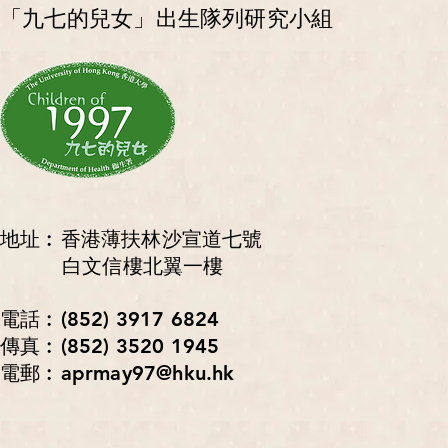
「九七的兒女」出生隊列研究小組
地址︰香港薄扶林沙宣道七號
白文信樓北翼一樓
電話︰(852) 3917 6824
傳真︰(852) 3520 1945
電郵︰aprmay97@hku.hk