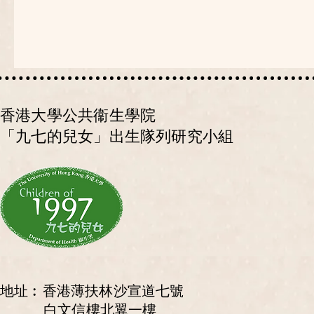
香港大學公共衞生學院
「九七的兒女」出生隊列研究小組
地址︰香港薄扶林沙宣道七號
白文信樓北翼一樓